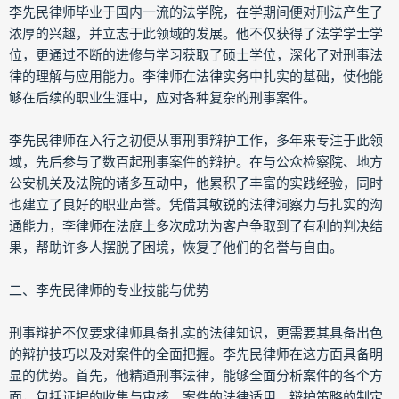
李先民律师毕业于国内一流的法学院，在学期间便对刑法产生了
浓厚的兴趣，并立志于此领域的发展。他不仅获得了法学学士学
位，更通过不断的进修与学习获取了硕士学位，深化了对刑事法
律的理解与应用能力。李律师在法律实务中扎实的基础，使他能
够在后续的职业生涯中，应对各种复杂的刑事案件。
李先民律师在入行之初便从事刑事辩护工作，多年来专注于此领
域，先后参与了数百起刑事案件的辩护。在与公众检察院、地方
公安机关及法院的诸多互动中，他累积了丰富的实践经验，同时
也建立了良好的职业声誉。凭借其敏锐的法律洞察力与扎实的沟
通能力，李律师在法庭上多次成功为客户争取到了有利的判决结
果，帮助许多人摆脱了困境，恢复了他们的名誉与自由。
二、李先民律师的专业技能与优势
刑事辩护不仅要求律师具备扎实的法律知识，更需要其具备出色
的辩护技巧以及对案件的全面把握。李先民律师在这方面具备明
显的优势。首先，他精通刑事法律，能够全面分析案件的各个方
面，包括证据的收集与审核、案件的法律适用、辩护策略的制定