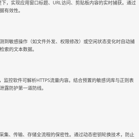
提下，实现应用窗口标题、URL访问、剪贴板内容的实时捕获。通过
据有效性。
测到敏感操作（如文件外发、权限修改）或空闲状态变化时自动捕
可检索的文本数据。
架，监控软件可解析HTTPS流量内容。结合预置的敏感词库与正则表
泄露防护第一道防线。
数据在采集、传输、存储全流程的保密性。通过动态密钥轮换技术，防止