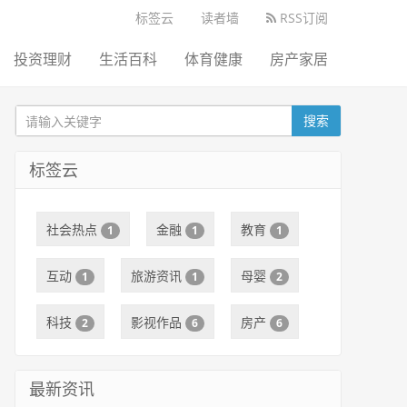
标签云
读者墙
RSS订阅
投资理财
生活百科
体育健康
房产家居
搜索
标签云
社会热点
金融
教育
1
1
1
互动
旅游资讯
母婴
1
1
2
科技
影视作品
房产
2
6
6
最新资讯