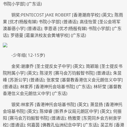
书院小学部] (广东话)
铜奖:PENTECOST JAKE ROBERT [香港潮商学校] (英文); 陈雨
果 [优才(杨殷有娣) 书院小学部] (普通话); 高佳怡萱 [圣公会将军
澳基德小学] (普通话); 李恩语 [优才(杨殷有娣) 书院小学部] (广东
话); 罗德曼 [葛量洪校友会黄埔学校] (广东话)
-少年组( 12-15岁)
金奖:谢康乔 [圣士提反女子中学] (英文); 简颖瑜 [圣士提反书
院附属小学] (英文); 陈浸芳 [赛马会万钧毅智书院] (普通话); 朱昱
峰 [苏浙公学] (普通话); 张家莹 [基督教香港信义会元朗信义中学]
(普通话); 林家荞 [香港神托会培基书院] (广东话); 林轩莹 [基督教
香港信义会元朗信义中学] (广东话)
银奖:林家荞 [香港神托会培基书院] (英文); 萧显扬 [香港神托
会培基书院] (英文); 陈倬睿 [新界乡议局元朗区中学] (英文); 何振
阳 [赛马会万钧毅智书院] (普通话); 杨雅雯 [东莞同乡会方树泉学
校] (普通话); 何嘉茵 [佛教孔仙洲纪念中学] (广东话); 吴芷彤 [香港