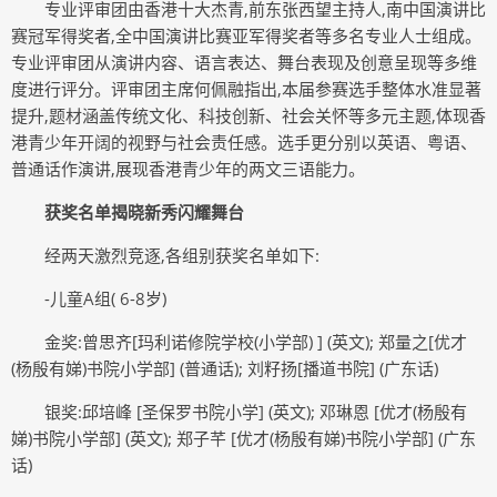
专业评审团由香港十大杰青,前东张西望主持人,南中国演讲比
赛冠军得奖者,全中国演讲比赛亚军得奖者等多名专业人士组成。
专业评审团从演讲内容、语言表达、舞台表现及创意呈现等多维
度进行评分。评审团主席何佩融指出,本届参赛选手整体水准显著
提升,题材涵盖传统文化、科技创新、社会关怀等多元主题,体现香
港青少年开阔的视野与社会责任感。选手更分别以英语、粤语、
普通话作演讲,展现香港青少年的两文三语能力。
获奖名单揭晓新秀闪耀舞台
经两天激烈竞逐,各组别获奖名单如下:
-儿童A组( 6-8岁)
金奖:曾思齐[玛利诺修院学校(小学部) ] (英文); 郑量之[优才
(杨殷有娣)书院小学部] (普通话); 刘籽扬[播道书院] (广东话)
银奖:邱培峰 [圣保罗书院小学] (英文); 邓琳恩 [优才(杨殷有
娣)书院小学部] (英文); 郑子芊 [优才(杨殷有娣)书院小学部] (广东
话)