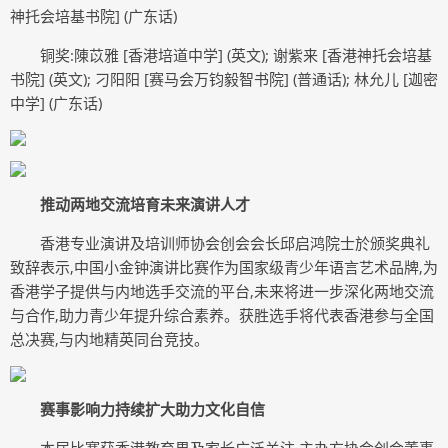
神托会培基书院] (广东话)
铜奖:陳苡雅 [香港培道中学] (英文); 谢紫来 [香港神托会培基
书院] (英文); 刁阳阳 [赛马会万钧毅智书院] (普通话); 林允儿 [迦密
中学] (广东话)
推动两地交流培育未来演讲人才
香港专业演讲及培训师协会创会会长邱启鸿院士於颁奖典礼
致辞表示,中国小金钟演讲比赛作为国家级青少年语言艺术品牌,为
香港学子提供与内地选手交流的平台,未来将进一步深化两地交流
与合作,助力青少年提升综合素养。获胜选手将代表香港参与全国
总决赛,与内地精英同台竞技。
赛事影响力持续扩大助力文化自信